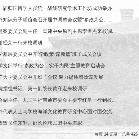
一届归国留学人员统一战线研究学术工作坊成功举办
知识分子联谊会召开届中调整会议暨“参政为公、...
提案委员会副主任，民建中央原副主席李世杰来校调...
谢经荣一行来校调研
学基层委员会召开“学政策·谋新篇”班子成员会议
支部举行“参政为公，实干为民”主题教育启动会...
洋大学委员会召开班子会议 聚力提质增效谋发展
院党组书记、第一副院长黄守宏来校调研
会副主任、九三学社南通市委会主委季红星一行到校...
外代表人士与学校海洋文化教育研究中心面对面交流...
盟盟员任东升、邵长伦获民盟中央表彰
每页
14
记录
总共
426