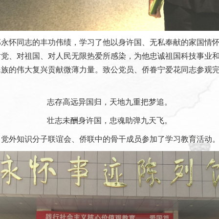
永怀同志的丰功伟绩，学习了他以身许国、无私奉献的家国情怀
对党、对祖国、对人民无限热爱所感染，为他忠诚祖国科技事业
民族的伟大复兴贡献微薄力量。致公党员、侨眷宁爱花同志参观
志存高远异国归，天地九重把梦追。
壮志未酬身许国，忠魂助弹九天飞。
党外知识分子联谊会、侨联中的骨干成员参加了学习教育活动