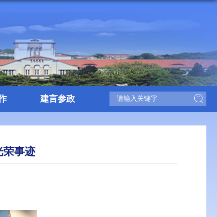
作
建言参政
光荣事迹