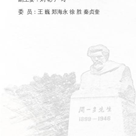
委 员：王 巍 郑海永 徐 胜 秦贞奎