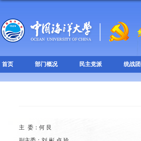
首页
部门概况
民主党派
统战团
主 委：何 艮
副主委：刘 彬 卢 玲