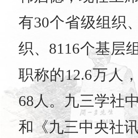
有
30
个省级组织
织、
8116
个基层
职称的
12.6
万人
68
人。九三学社
和《九三中央社