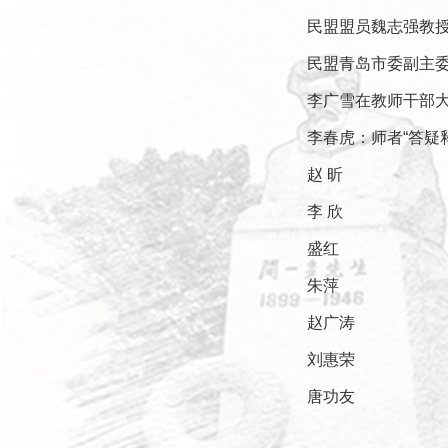
民盟盟员魏志强教
民盟青岛市委副主
李广雪在教师干部
李春虎：师者“答疑
赵 昕
李 欣
盛红
朱萍
赵广涛
刘惠荣
唐功友